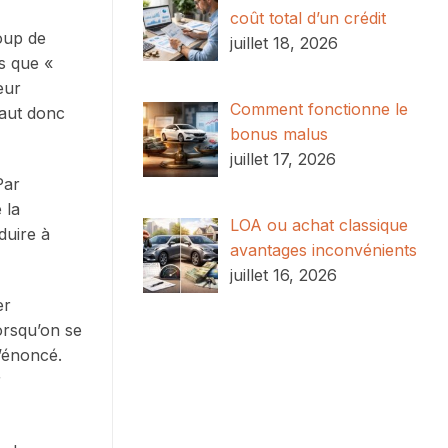
coût total d’un crédit
coup de
juillet 18, 2026
es que «
eur
Comment fonctionne le
faut donc
bonus malus
juillet 17, 2026
Par
 la
LOA ou achat classique
duire à
avantages inconvénients
juillet 16, 2026
er
orsqu’on se
l’énoncé.
r