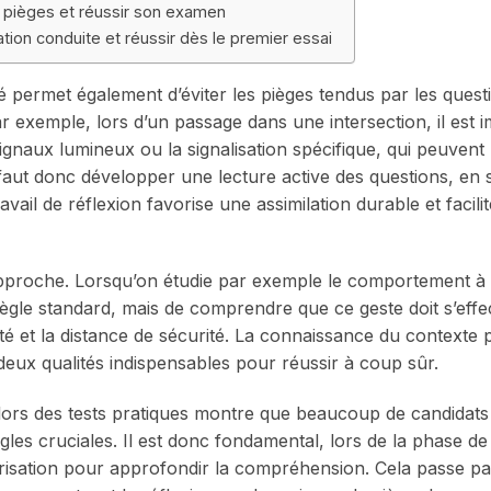
es pièges et réussir son examen
tion conduite et réussir dès le premier essai
permet également d’éviter les pièges tendus par les questi
xemple, lors d’un passage dans une intersection, il est 
ignaux lumineux ou la signalisation spécifique, qui peuvent 
 faut donc développer une lecture active des questions, en 
vail de réflexion favorise une assimilation durable et facilit
approche. Lorsqu’on étudie par exemple le comportement à
 règle standard, mais de comprendre que ce geste doit s’eff
ilité et la distance de sécurité. La connaissance du contexte
deux qualités indispensables pour réussir à coup sûr.
s lors des tests pratiques montre que beaucoup de candidat
es cruciales. Il est donc fondamental, lors de la phase de
risation pour approfondir la compréhension. Cela passe pa