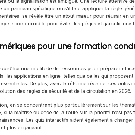
t où la signalisation est ambiguë. Une lecture attentive d
e un panneau spécifique ou s’il faut appliquer la règle géné
ntaires, se révèle être un atout majeur pour réussir en u
étape incontournable pour éviter les pièges et garantir une
 numériques pour une formation condu
ourd’hui une multitude de ressources pour préparer effic
, les applications en ligne, telles que celles qui proposent
 essentielles. De plus, avec la réforme récente, ces outils i
olution des règles de sécurité et de la circulation en 2026.
ion, en se concentrant plus particulièrement sur les théma
si la maîtrise du code de la route sur la priorité n’est pas fl
naissances. Les quiz interactifs aident également à changer
et plus engageant.