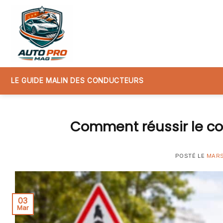
Skip
to
content
LE GUIDE MALIN DES CONDUCTEURS
Comment réussir le co
POSTÉ LE
MARS
03
Mar