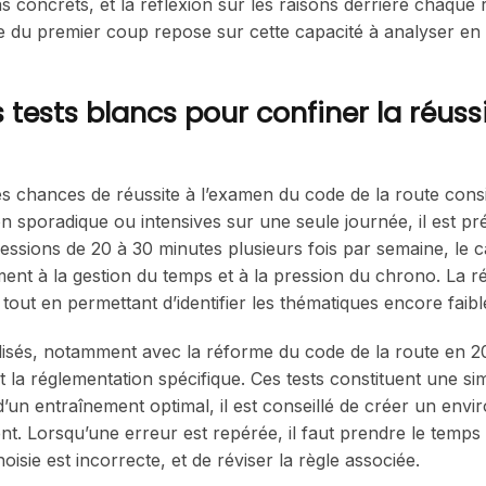
as concrets, et la réflexion sur les raisons derrière chaque 
ute du premier coup repose sur cette capacité à analyser en
tests blancs pour confiner la réuss
es chances de réussite à l’examen du code de la route consi
çon sporadique ou intensives sur une seule journée, il est pr
ssions de 20 à 30 minutes plusieurs fois par semaine, le c
ent à la gestion du temps et à la pression du chrono. La ré
tout en permettant d’identifier les thématiques encore faibl
lisés, notamment avec la réforme du code de la route en 20
t la réglementation spécifique. Ces tests constituent une si
r d’un entraînement optimal, il est conseillé de créer un env
nt. Lorsqu’une erreur est repérée, il faut prendre le temps
sie est incorrecte, et de réviser la règle associée.