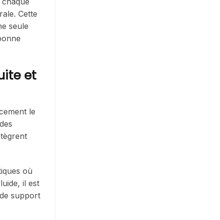
e chaque
rale. Cette
ne seule
 bonne
ite et
acement le
 des
ntègrent
tiques où
uide, il est
 de support