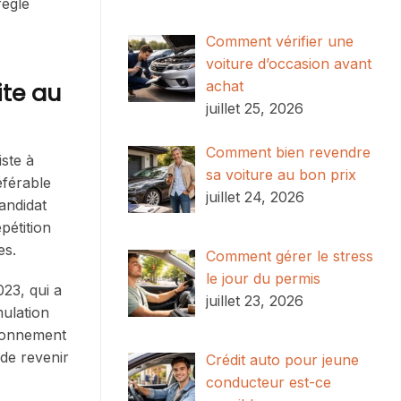
règle
Comment vérifier une
voiture d’occasion avant
ite au
achat
juillet 25, 2026
Comment bien revendre
ste à
sa voiture au bon prix
éférable
juillet 24, 2026
andidat
pétition
es.
Comment gérer le stress
le jour du permis
23, qui a
juillet 23, 2026
mulation
ironnement
 de revenir
Crédit auto pour jeune
conducteur est-ce