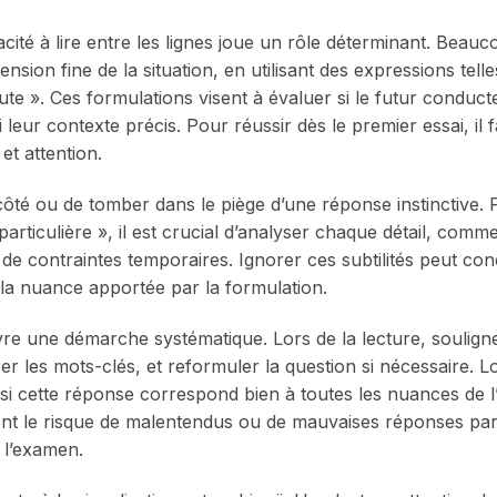
acité à lire entre les lignes joue un rôle déterminant. Beau
sion fine de la situation, en utilisant des expressions tell
ute ». Ces formulations visent à évaluer si le futur conduct
leur contexte précis. Pour réussir dès le premier essai, il 
et attention.
ôté ou de tomber dans le piège d’une réponse instinctive. 
articulière », il est crucial d’analyser chaque détail, comme
e de contraintes temporaires. Ignorer ces subtilités peut con
 la nuance apportée par la formulation.
vre une démarche systématique. Lors de la lecture, soulign
er les mots-clés, et reformuler la question si nécessaire. L
er si cette réponse correspond bien à toutes les nuances de 
ent le risque de malentendus ou de mauvaises réponses pa
e l’examen.