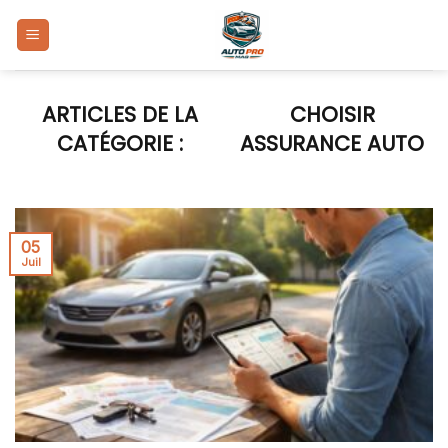
Skip
to
content
CHOISIR
ASSURANCE AUTO
05
Juil