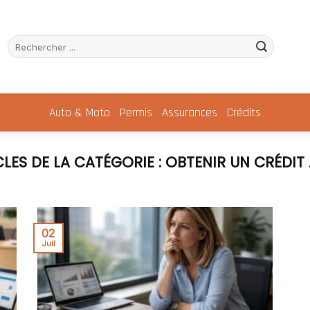
Auto & Moto
Permis
Assurances
Crédits
OBTENIR UN CRÉDIT
02
Juil