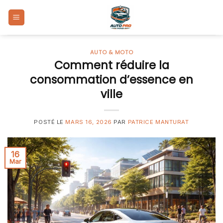
Skip
to
content
AUTO & MOTO
Comment réduire la
consommation d’essence en
ville
POSTÉ LE
MARS 16, 2026
PAR
PATRICE MANTURAT
16
Mar