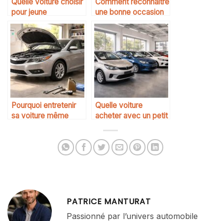
Quelle voiture choisir
Comment reconnaître
pour jeune
une bonne occasion
conducteur
automobile
Pourquoi entretenir
Quelle voiture
sa voiture même
acheter avec un petit
quand elle roule peu
budget en 2026
PATRICE MANTURAT
Passionné par l’univers automobile