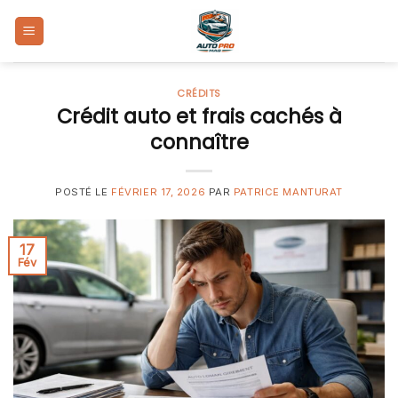
Skip
to
content
CRÉDITS
Crédit auto et frais cachés à
connaître
POSTÉ LE
FÉVRIER 17, 2026
PAR
PATRICE MANTURAT
17
Fév