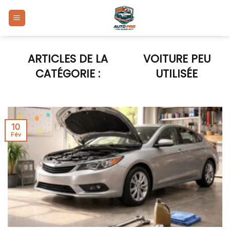
Skip
to
content
VOITURE PEU
UTILISÉE
10
Fév