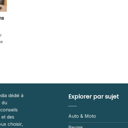
ns
r
te
dia dédié à
Explorer par sujet
é du
 conseils
Auto & Moto
 et des
ux choisir,
Permis