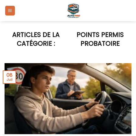
Skip
to
content
POINTS PERMIS
PROBATOIRE
08
Juil