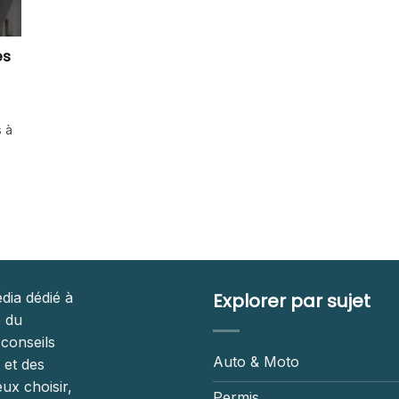
es
 à
dia dédié à
Explorer par sujet
é du
 conseils
Auto & Moto
 et des
ux choisir,
Permis