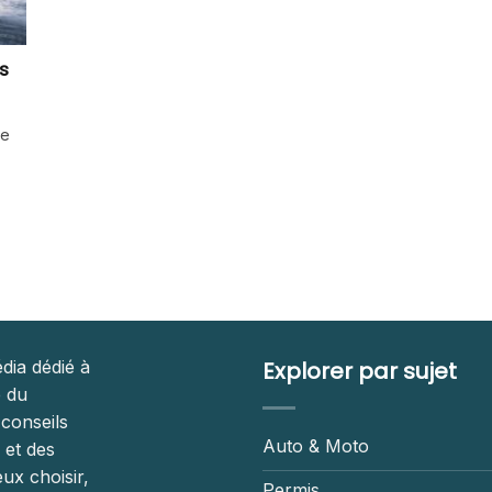
s
de
dia dédié à
Explorer par sujet
é du
 conseils
Auto & Moto
 et des
ux choisir,
Permis