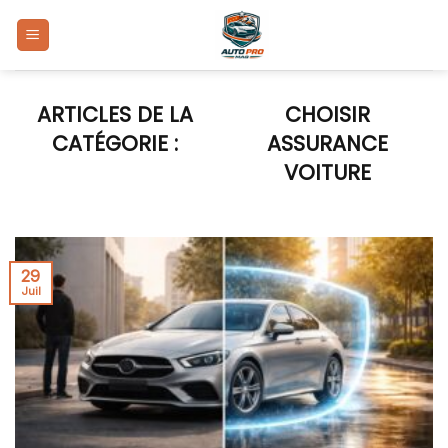
Skip
to
content
CHOISIR
ASSURANCE
VOITURE
29
Juil