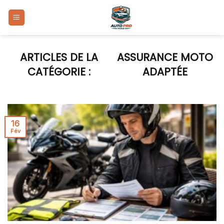
Skip
to
content
ASSURANCE MOTO
ADAPTÉE
16
Fév