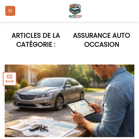
Skip
to
content
ASSURANCE AUTO
OCCASION
02
Août