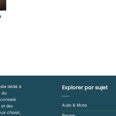
s
dia dédié à
Explorer par sujet
é du
 conseils
Auto & Moto
 et des
ux choisir,
Permis