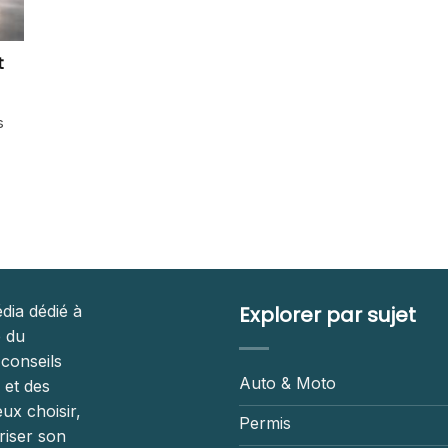
t
s
dia dédié à
Explorer par sujet
é du
 conseils
Auto & Moto
 et des
ux choisir,
Permis
riser son